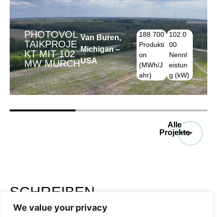
PHOTOVOL
188.700
102.0
Van Buren,
TAIKPROJE
Produkti
00
Michigan –
KT MIT 102
on
Nennl
USA
MW MURCH
(MWh/J
eistun
ahr)
g (kW)
Alle
Projekte
SCHREIBEN
SIE UNS
We value your privacy