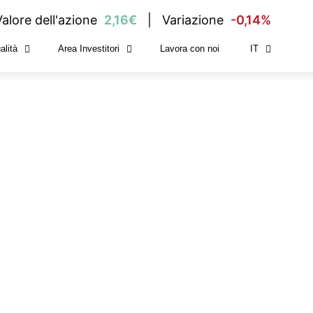
Valore dell'azione
2,16€
Variazione
-0,14%
alità
Area Investitori
Lavora con noi
IT