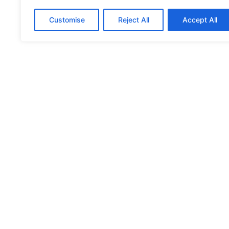
Customise
Reject All
Accept All
CONTATTA
TEAM E 
DI COSA 