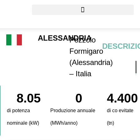
ALESSANDRIA
Pozzolo
DESCRIZI
Formigaro
(Alessandria)
– Italia
8.05
0
4.400
di potenza
Produzione annuale
di co evitate
nominale (kW)
(MWh/anno)
(tn)