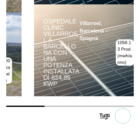
OSPEDALE
Villarroel,
CLÍNIC
Barcelona –
VILLARROE
Spagna
L A
1058.1
275.12
BARCELLO
3 Prod.
Di CO2
NA CON
(mwh/a
evitate
UNA
nno)
(tn)
POTENZA
INSTALLATA
DI 824,85
KWP
Tutti