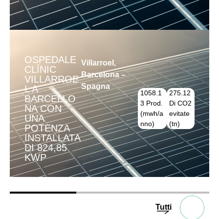
OSPEDALE
Villarroel,
CLÍNIC
Barcelona –
VILLARROE
Spagna
L A
1058.1
275.12
BARCELLO
3 Prod.
Di CO2
NA CON
(mwh/a
evitate
UNA
nno)
(tn)
POTENZA
INSTALLATA
DI 824,85
KWP
Tutti