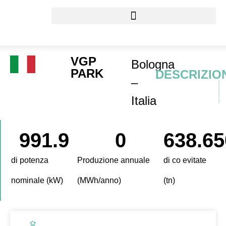
VGP
Bologna
PARK
DESCRIZIO
–
Italia
991.9
0
638.65
di potenza
Produzione annuale
di co evitate
nominale (kW)
(MWh/anno)
(tn)