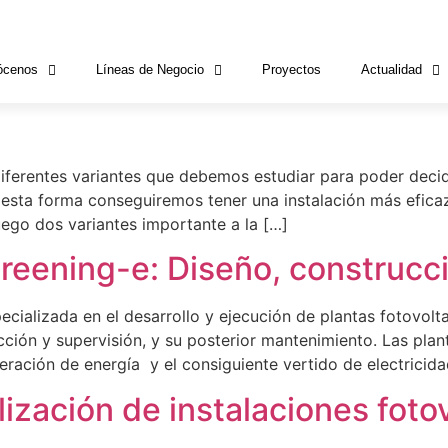
fotovoltaica
ócenos
Líneas de Negocio
Proyectos
Actualidad
ión de excedentes en las ins
diferentes variantes que debemos estudiar para poder decid
esta forma conseguiremos tener una instalación más efic
juego dos variantes importante a la […]
Greening-e: Diseño, construc
ializada en el desarrollo y ejecución de plantas fotovoltai
ión y supervisión, y su posterior mantenimiento. Las plan
eración de energía y el consiguiente vertido de electricida
ización de instalaciones foto