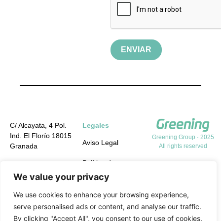
ENVIAR
C/ Alcayata, 4 Pol.
Legales
Ind. El Florío 18015
Greening Group · 2025
Aviso Legal
Granada
All rights reserved
Política de
+34 958 19 84 31
Privacidad
We value your privacy
info@greening-
group.com
Política de cookies
We use cookies to enhance your browsing experience,
serve personalised ads or content, and analyse our traffic.
Política de calidad y
By clicking "Accept All", you consent to our use of cookies.