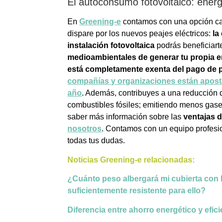
El autoconsumo fotovoltaico: energ
En
Greening-e
contamos con una opción cap
dispare por los nuevos peajes eléctricos:
la 
instalación fotovoltaica
podrás beneficiart
medioambientales de generar tu propia e
está completamente exenta del pago de 
compañías y organizaciones están aposta
año
. Además, contribuyes a una reducción 
combustibles fósiles; emitiendo menos gase
saber más información sobre las
ventajas d
nosotros
. Contamos con un equipo profesi
todas tus dudas.
Noticias Greening-e relacionadas:
¿Cuánto peso albergará mi cubierta con l
suficientemente resistente para ello?
Diferencia entre ahorro energético y efic