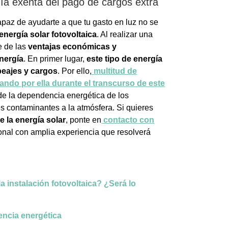
ía exenta del pago de cargos extra
az de ayudarte a que tu gasto en luz no se
energía solar fotovoltaica
. Al realizar una
e de las
ventajas económicas y
nergía
. En primer lugar,
este tipo de energía
peajes y cargos
. Por ello,
multitud de
ndo por ella durante el transcurso de este
de la dependencia energética de los
s contaminantes a la atmósfera. Si quieres
e la energía solar
, ponte en
contacto con
onal con amplia experiencia que resolverá
a instalación fotovoltaica? ¿Será lo
iencia energética