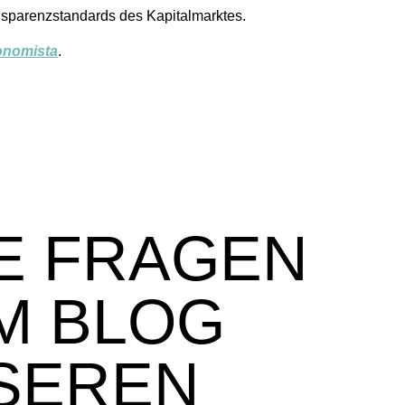
sparenzstandards des Kapitalmarktes.
onomista
.
E FRAGEN
M BLOG
SEREN