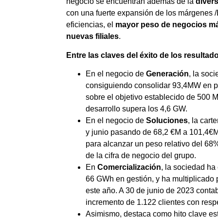
negocio se encuentran además de la
diver
con una fuerte expansión de los márgenes /
eficiencias, el
mayor peso de negocios má
nuevas filiales
.
Entre las claves del éxito de los resulta
En el negocio de
Generación
, la soc
consiguiendo consolidar 93,4MW en p
sobre el objetivo establecido de 500 
desarrollo supera los 4,6 GW.
En el negocio de
Soluciones
, la car
y junio pasando de 68,2 €M a 101,4€M 
para alcanzar un peso relativo del 68
de la cifra de negocio del grupo.
En
Comercialización
, la sociedad ha
66 GWh en gestión, y ha multiplicado 
este año. A 30 de junio de 2023 conta
incremento de 1.122 clientes con respe
Asimismo, destaca como hito clave est