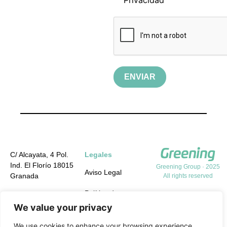
ENVIAR
C/ Alcayata, 4 Pol.
Legales
Ind. El Florío 18015
Greening Group · 2025
Aviso Legal
Granada
All rights reserved
Política de
+34 958 19 84 31
Privacidad
We value your privacy
info@greening-
group.com
Política de cookies
We use cookies to enhance your browsing experience,