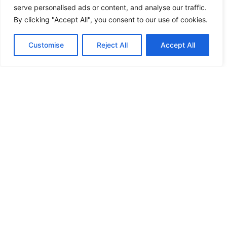
serve personalised ads or content, and analyse our traffic.
By clicking "Accept All", you consent to our use of cookies.
Customise
Reject All
Accept All
OSPEDALE
Villarroel,
CLÍNIC
Barcelona –
VILLARROE
Spagna
L A
1058.1
275.12
BARCELLO
3 Prod.
Di CO2
NA CON
(mwh/a
evitate
UNA
nno)
(tn)
POTENZA
INSTALLATA
DI 824,85
KWP
Tutti