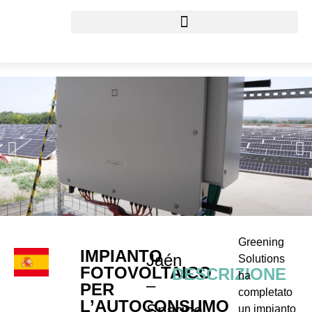
Greening
IMPIANTO
Jaén
Solutions
FOTOVOLTAICO
DESCRIZIONE
ha
–
PER
completato
L’AUTOCONSUMO
Spagna
un impianto