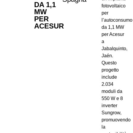
DA 1,1
fotovoltaico
MW
per
PER
l’autoconsumo
ACESUR
da 1,1 MW
per Acesur
a
Jabalquinto,
Jaén.
Questo
progetto
include
2.034
moduli da
550 W e 8
inverter
Sungrow,
promuovendo
la