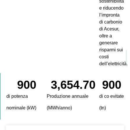
sostenibilità
e riducendo
l’impronta
di carbonio
di Acesur,
oltre a
generare
risparmi sui
costi
dell’elettricità.
900
3,654.70
900
di potenza
Produzione annuale
di co evitate
nominale (kW)
(MWh/anno)
(tn)