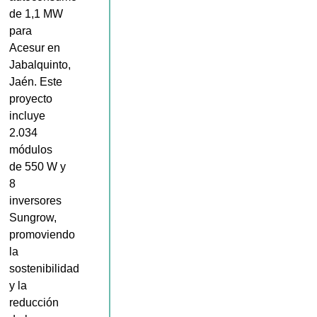
de 1,1 MW
para
Acesur en
Jabalquinto,
Jaén. Este
proyecto
incluye
2.034
módulos
de 550 W y
8
inversores
Sungrow,
promoviendo
la
sostenibilidad
y la
reducción