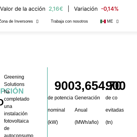
Valor de la acción
2,16€
Variación
-0,14%
Zona de Inversores
Trabaja con nosotros
ME
Greening
900
3,654.70
900
Solutions
IPCIÓN
ha
de potencia
Generación
de co
completado
O
una
nominal
Anual
evitadas
instalación
fotovoltaica
(kW)
(MWh/año)
(tn)
de
autoconsumo