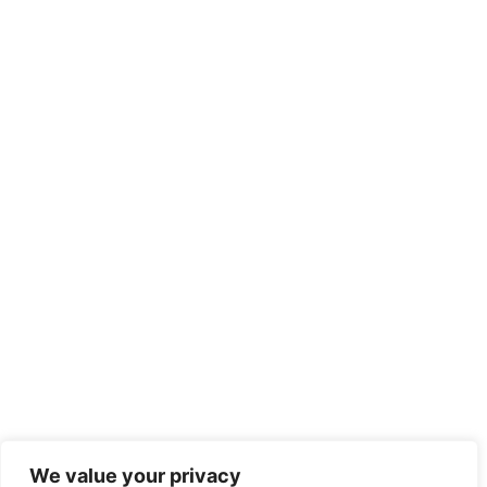
Confiabilidad eléctrica en México:
un riesgo creciente para la industria
04/03/2026
Almacenamiento energético con Baterías
(BESS) para autoconsumo en
México: Eficiencia, control y rentabilidad
We value your privacy