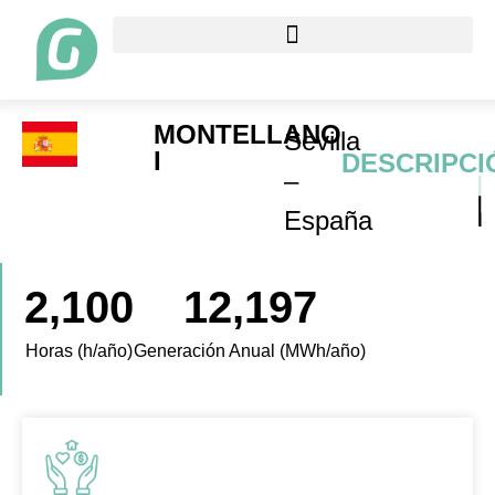
MONTELLANO
Sevilla
I
DESCRIPCI
–
España
2,100
12,197
Horas (h/año)
Generación Anual (MWh/año)