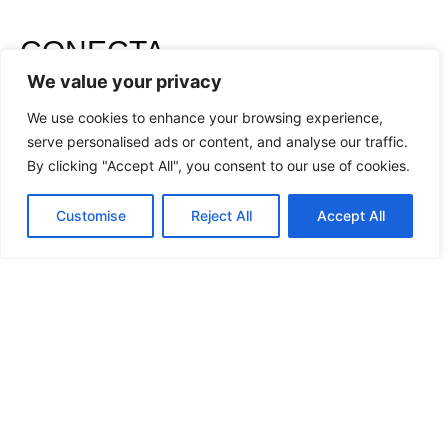
CONECTA
CON NOSOTROS
We value your privacy
We use cookies to enhance your browsing experience,
serve personalised ads or content, and analyse our traffic.
By clicking "Accept All", you consent to our use of cookies.
Customise
Reject All
Accept All
He leído y acepto la
Política de Privacidad