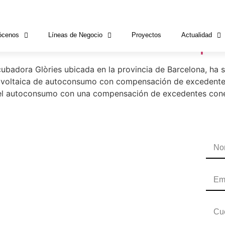
a Activa
ócenos
Líneas de Negocio
Proyectos
Actualidad
e instalación fotovoltaica po
cubadora Glòries ubicada en la provincia de Barcelona, h
otovoltaica de autoconsumo con compensación de excedente
o el autoconsumo con una compensación de excedentes conec