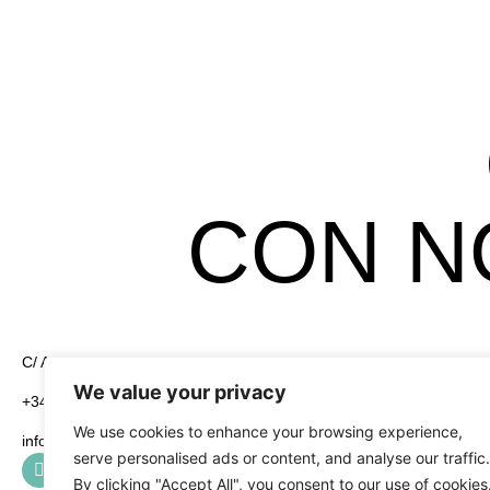
CON N
C/ Alcayata, 4 Pol. Ind. El Florío 18015 Granada
Legales
We value your privacy
Aviso Legal
+34 958 19 84 31
We use cookies to enhance your browsing experience,
info@greening-group.com
Política de Pri
serve personalised ads or content, and analyse our traffic.
By clicking "Accept All", you consent to our use of cookies