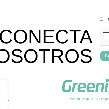
He
CONECTA
OSOTROS
C
vacidad
Greening Group · 2025 All right
.