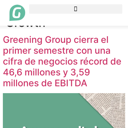
Etiqueta:
BME
Growth
Greening Group cierra el
primer semestre con una
cifra de negocios récord de
46,6 millones y 3,59
millones de EBITDA