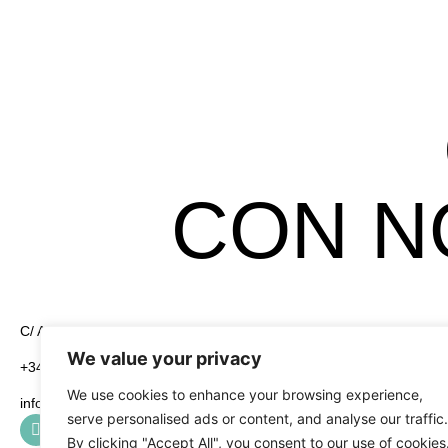
CON N
C/ Alcayata, 4 Pol. Ind. El Florío 18015 Granada
Legales
We value your privacy
Aviso Legal
+34 958 19 84 31
We use cookies to enhance your browsing experience,
info@greening-group.com
Política de Pri
serve personalised ads or content, and analyse our traffic.
By clicking "Accept All", you consent to our use of cookies