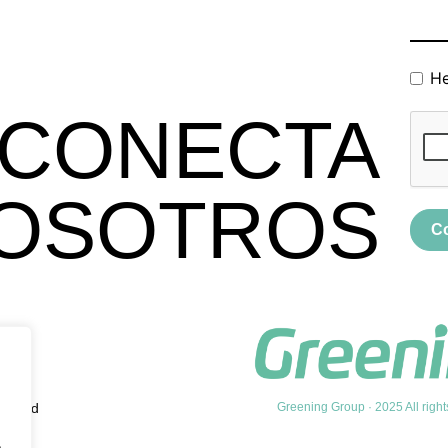
He
CONECTA
OSOTROS
C
vacidad
Greening Group · 2025 All right
.