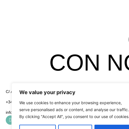
CON N
We value your privacy
C/ Alcayata, 4 Pol. Ind. El Florío 18015 Granada
Legales
Aviso Legal
+34 958 19 84 31
We use cookies to enhance your browsing experience,
serve personalised ads or content, and analyse our traffic.
info@greening-group.com
Política de Pri
By clicking "Accept All", you consent to our use of cookies
Política de coo