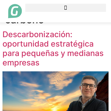
Etiqueta:
Huella de
carbono
Descarbonización:
oportunidad estratégica
para pequeñas y medianas
empresas