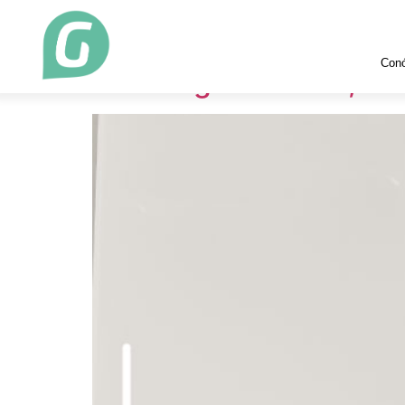
Etiqueta:
industri
Con
El hidrógeno verde, un