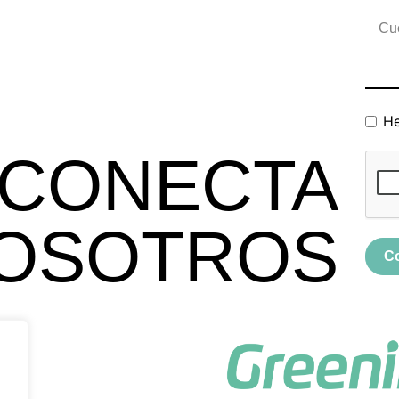
He
CONECTA
OSOTROS
C