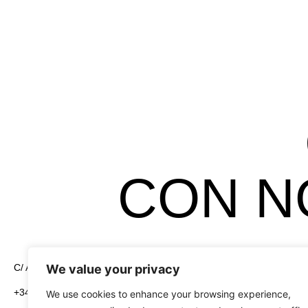
CON N
We value your privacy
C/ Alcayata, 4 Pol. Ind. El Florío 18015 Granada
Legales
Aviso Legal
+34 958 19 84 31
We use cookies to enhance your browsing experience,