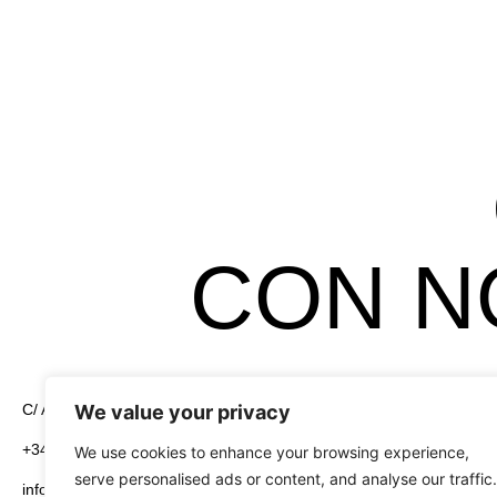
CON N
We value your privacy
C/ Alcayata, 4 Pol. Ind. El Florío 18015 Granada
Legales
Aviso Legal
+34 958 19 84 31
We use cookies to enhance your browsing experience,
serve personalised ads or content, and analyse our traffic.
info@greening-group.com
Política de Pri