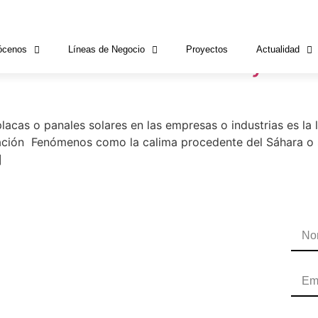
a
ócenos
Líneas de Negocio
Proyectos
Actualidad
neles solares cuando hay cal
lacas o panales solares en las empresas o industrias es la
inación Fenómenos como la calima procedente del Sáhara o
]