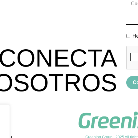
He
CONECTA
OSOTROS
C
vacidad
Greening Group · 2025 All right