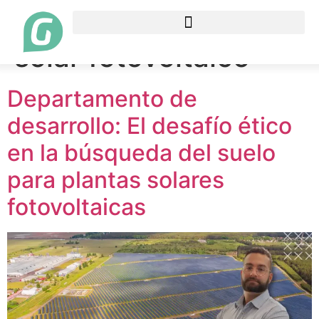
Etiqueta:
parque
solar fotovoltaico
Departamento de
desarrollo: El desafío ético
en la búsqueda del suelo
para plantas solares
fotovoltaicas