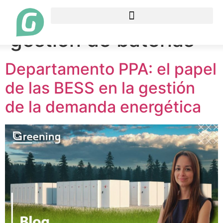
Etiqueta:
sistema de
gestión de baterías
Departamento PPA: el papel
de las BESS en la gestión
de la demanda energética