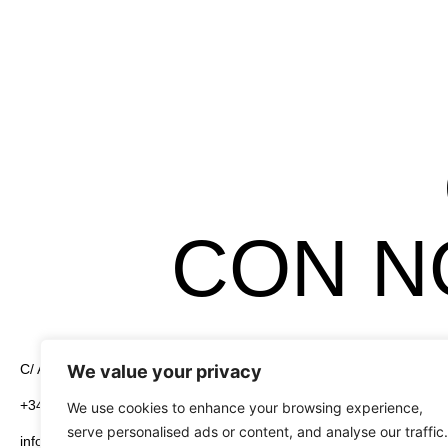
CON N
We value your privacy
C/ Alcayata, 4 Pol. Ind. El Florío 18015 Granada
Legales
Aviso Legal
+34 958 19 84 31
We use cookies to enhance your browsing experience,
serve personalised ads or content, and analyse our traffic.
info@greening-group.com
Política de Pri