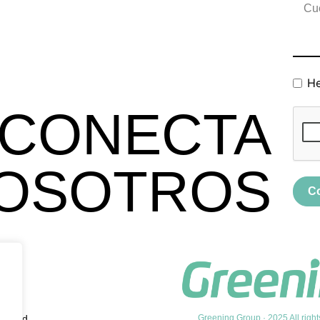
He
CONECTA
OSOTROS
C
vacidad
Greening Group · 2025 All right