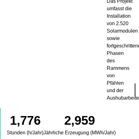
Das Projekt
umfasst die
Installation
von 2.520
Solarmodulen
sowie
fortgeschritten
Phasen
des
Rammens
von
Pfählen
und der
Aushubarbeite
1,776
2,959
Stunden (h/Jahr)
Jährliche Erzeugung (MWh/Jahr)