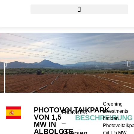
Greening
PHOTOVOLTAIKPARK
Albolote
Investments
VON 1,5
BESCHREIBUNG
hat den
–
MW IN
Photovoltaikp
ALBOLOTE
Spanien
mit 1,5 MW