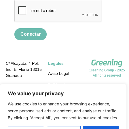
Conectar
C/ Alcayata, 4 Pol.
Legales
Ind. El Florío 18015
Greening Group · 2025
Aviso Legal
Granada
All rights reserved
Política de
+34 958 19 84 31
Privacidad
We value your privacy
info@greening-
group.com
Política de cookies
We use cookies to enhance your browsing experience,
serve personalised ads or content, and analyse our traffic.
Política de calidad y
By clicking "Accept All", you consent to our use of cookies.
medio ambiente y
PRL