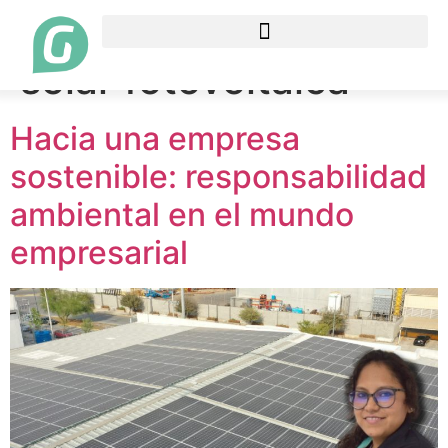
Etiqueta:
energía
solar fotovoltaica
Hacia una empresa
sostenible: responsabilidad
ambiental en el mundo
empresarial