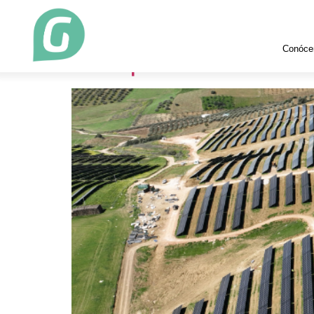
Categoría:
Greeni
Conóce
Antequera-Casabermeja