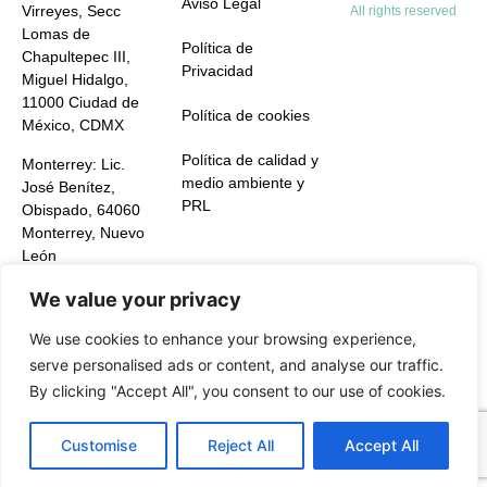
Aviso Legal
Virreyes, Secc
All rights reserved
Lomas de
Política de
Chapultepec III,
Privacidad
Miguel Hidalgo,
11000 Ciudad de
Política de cookies
México, CDMX
Política de calidad y
Monterrey: Lic.
medio ambiente y
José Benítez,
PRL
Obispado, 64060
Monterrey, Nuevo
León
+52 55 9198 5740
We value your privacy
info.mx@greening-
We use cookies to enhance your browsing experience,
group.com
serve personalised ads or content, and analyse our traffic.
By clicking "Accept All", you consent to our use of cookies.
Customise
Reject All
Accept All