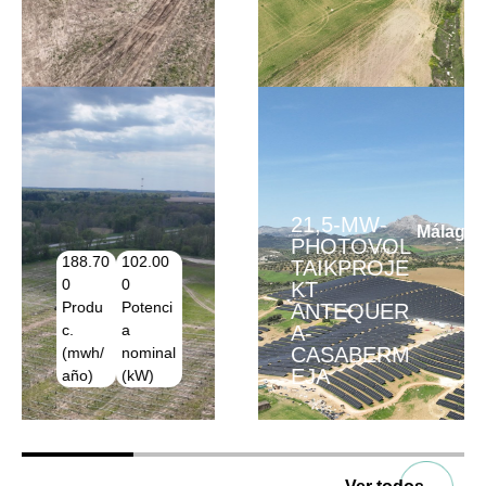
21,5-MW-
Málaga, Spain
PHOTOVOL
TAIKPROJE
1.850
39.700
KT
Horas
Produc.
ANTEQUER
(h/añ
(mwh/añ
A-
o)
o)
CASABERM
EJA