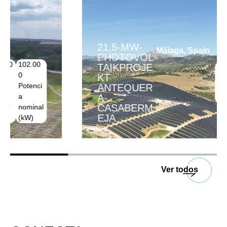
21,5-MW-
Málaga, Spain
PHOTOVOL
TAIKPROJE
1.850
39.700
KT
Horas
Produc.
ANTEQUER
(h/añ
(mwh/añ
A-
o)
o)
CASABERM
EJA
Ver todos